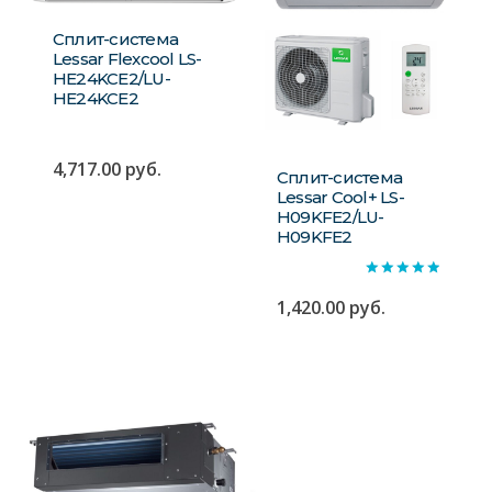
Сплит-система
Lessar Flexcool LS-
HE24KCE2/LU-
HE24KCE2
4,717.00
руб.
Сплит-система
Lessar Сool+ LS-
H09KFE2/LU-
H09KFE2
Оценка
5.00
1,420.00
руб.
из 5