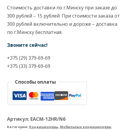
Electrolux
Стоимость доставки по г.Минску при заказе до
Air
300 рублей – 15 рублей. При стоимости заказа от
Line
300 рублей включительно и дороже – доставка
EACM-
по г.Минску бесплатная.
12HR/N6
Звоните сейчас!
+375 (29) 379-69-69
+375 (33) 379-69-69
Способы оплаты
Артикул:
EACM-12HR/N6
Категории:
Кондиционеры
,
Мобильные кондиционеры