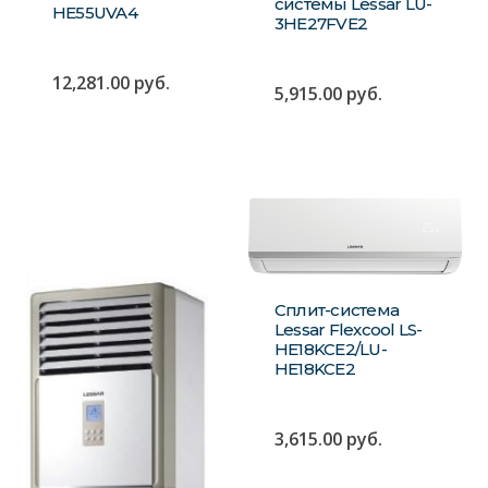
системы Lessar LU-
HE55UVA4
3HE27FVE2
12,281.00
руб.
5,915.00
руб.
Сплит-система
Lessar Flexcool LS-
HE18KCE2/LU-
HE18KCE2
3,615.00
руб.