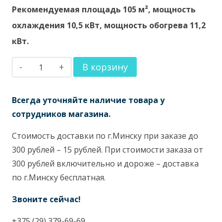
Рекомендуемая площадь 105 м², мощность
охлаждения 10,5 кВт, мощность обогрева 11,2
кВт.
Количество
В корзину
товара
Канальный
Всегда уточняйте наличие товара у
кондиционер
сотрудников магазина.
Hisense
Стоимость доставки по г.Минску при заказе до
AUD-
300 рублей – 15 рублей. При стоимости заказа от
36HX4SHH1/AUW-
300 рублей включительно и дороже – доставка
36H6SD
по г.Минску бесплатная.
Звоните сейчас!
+375 (29) 379-69-69