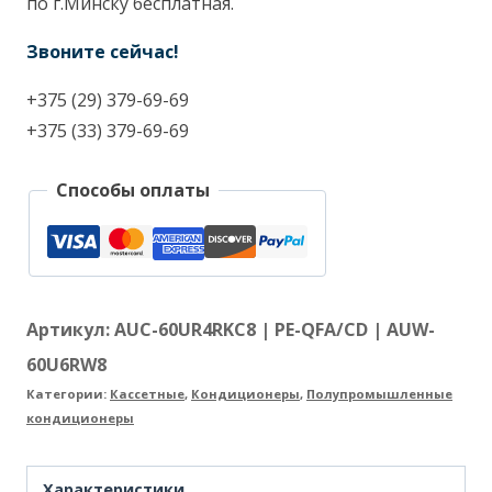
|
по г.Минску бесплатная.
PE-
Звоните сейчас!
QFA/CD
+375 (29) 379-69-69
|
+375 (33) 379-69-69
AUW-
60U6RW8
Способы оплаты
Артикул:
AUC-60UR4RKC8 | PE-QFA/CD | AUW-
60U6RW8
Категории:
Кассетные
,
Кондиционеры
,
Полупромышленные
кондиционеры
Характеристики