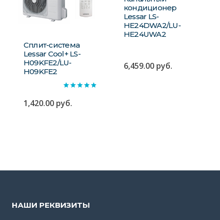
кондиционер
Lessar LS-
HE24DWA2/LU-
HE24UWA2
Сплит-система
Lessar Сool+ LS-
H09KFE2/LU-
6,459.00
руб.
H09KFE2
Оценка
5.00
1,420.00
руб.
из 5
НАШИ РЕКВИЗИТЫ