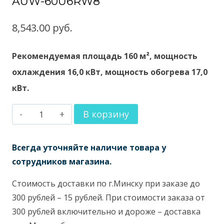
AUW-60U6RW8
8,543.00
руб.
Рекомендуемая площадь 160 м², мощность
охлаждения 16,0 кВт, мощность обогрева 17,0
кВт.
Количество
В корзину
товара
Кассетный
Всегда уточняйте наличие товара у
кондиционер
сотрудников магазина.
Hisense
Стоимость доставки по г.Минску при заказе до
AUC-
300 рублей – 15 рублей. При стоимости заказа от
60UR4RKC8
300 рублей включительно и дороже – доставка